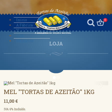
Início
0
A Fábrica
Novidades
Loja
Contactos
LOJA
Anterior
Segu
MEL "TORTAS DE AZEITÃO" 1KG
11,00 €
IVA 6% Incluído.