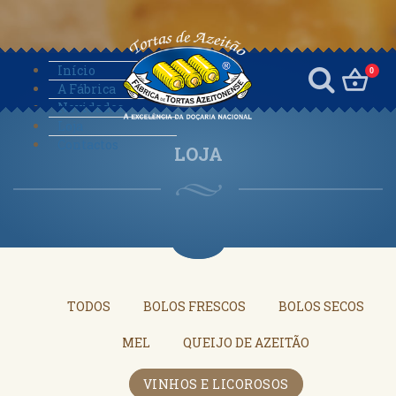
Início
0
A Fábrica
Novidades
Loja
Contactos
LOJA
TODOS
BOLOS FRESCOS
BOLOS SECOS
MEL
QUEIJO DE AZEITÃO
VINHOS E LICOROSOS