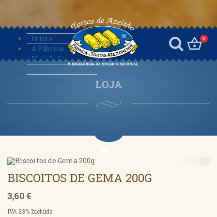
Início
0
A Fábrica
Novidades
Loja
Contactos
LOJA
Anterior
Segu
BISCOITOS DE GEMA 200G
3,60 €
IVA 23% Incluído.