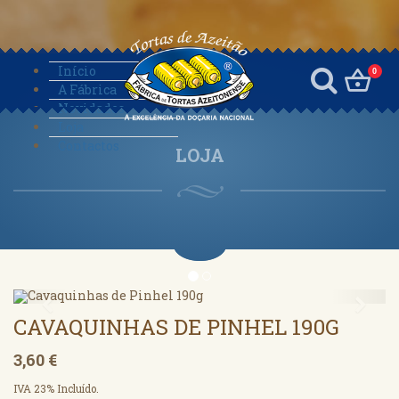
Início
0
A Fábrica
Novidades
Loja
Contactos
LOJA
Anterior
Segu
CAVAQUINHAS DE PINHEL 190G
3,60 €
IVA 23% Incluído.